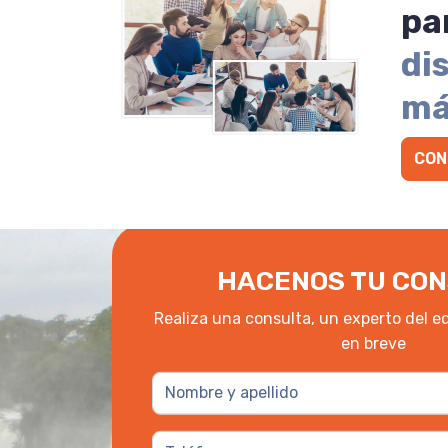
pa
di
má
CON
HACENOS TU CON
Realiza una consulta, un experto del e
en breve