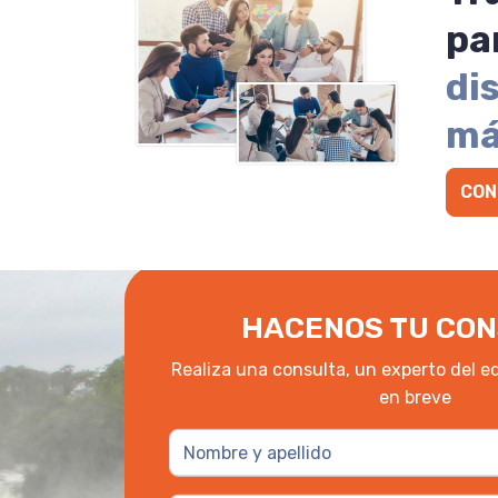
pa
di
má
CON
HACENOS TU CON
Realiza una consulta, un experto del e
en breve