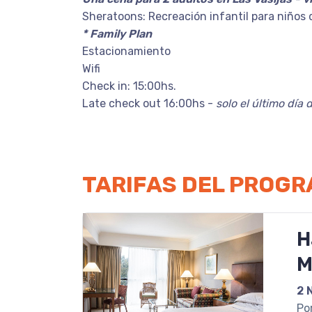
Sheratoons: Recreación infantil para niños 
* Family Plan
Estacionamiento
Wifi
Check in: 15:00hs.
Late check out 16:00hs -
solo el último día 
TARIFAS DEL PROG
H
M
2 
Po