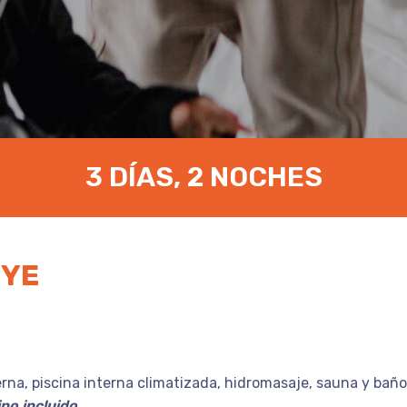
3 DÍAS, 2 NOCHES
UYE
rna, piscina interna climatizada, hidromasaje, sauna y baño
no incluido.