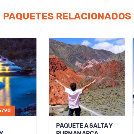
PAQUETES RELACIONADOS
A
Desde
A Y
SKI EN USHUAIA
ESC
MART
Ski en Ushuaia: viví la nieve