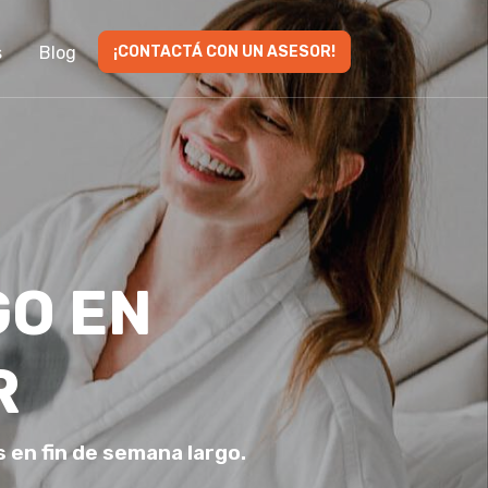
s
Blog
¡CONTACTÁ CON UN ASESOR!
GO EN
R
 en fin de semana largo.