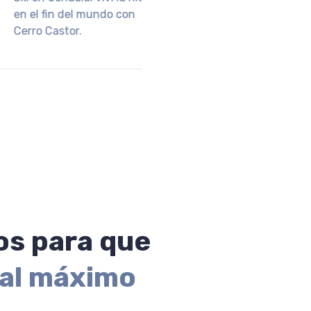
ES
je ideal para
ectar y disfrutar la
de la Patagonia.
s para que
 al máximo