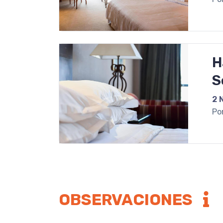
H
S
2 
Po
OBSERVACIONES