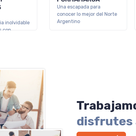
en el fin del mundo con
AND
Cerro Castor.
 Norte
Un via
descon
magia 
Trabajamo
disfrutes