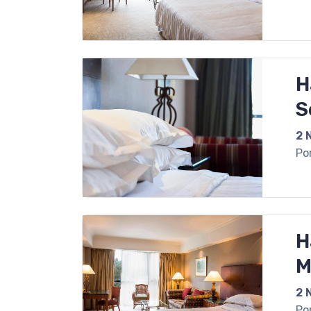
H
S
2 
Po
H
M
2 
Po