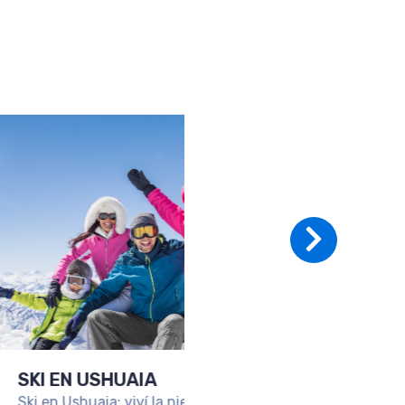
RS 1036720
APADA A SAN
IN DE LOS