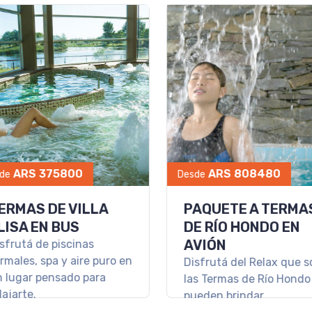
VACACIONES EN LOS
TER
OTEL
PINOS RESORT & SPA
CAC
RT &
NOC
Las mejores vacaciones en
familia las vivís en Los
REL
Pinos Resort & Spa Termal
rt &
Desca
ra un
paraí