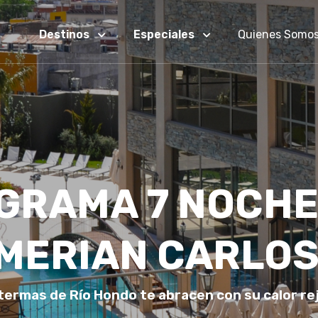
Destinos
Especiales
Quienes Somo
GRAMA 7 NOCHE
MERIAN CARLOS
 termas de Río Hondo te abracen con su calor r