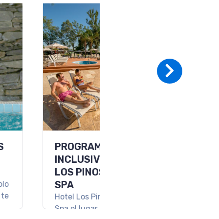
MAS DE
HEUTA 3
HES A PURO
AX
nso asegurado en un
so Termal en medio de