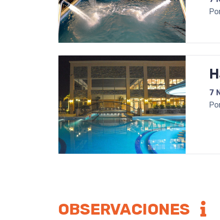
Po
H
7 
Po
OBSERVACIONES