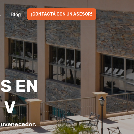
s
Blog
¡CONTACTÁ CON UN ASESOR!
S EN
 V
ejuvenecedor.