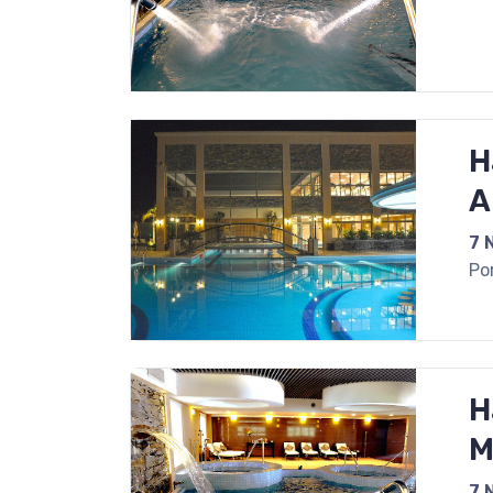
H
A
7 
Po
H
M
7 