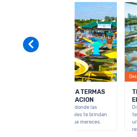
PROGRAMA ALL
INCLUSIVE EN H
LOS PINOS RESO
SPA
Hotel Los Pinos Reso
Spa el lugar ideal pa