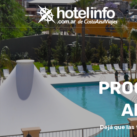
PRO
A
Dejá que las