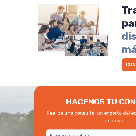
Tr
pa
di
má
CON
HACENOS TU CON
Realiza una consulta, un experto del e
en breve