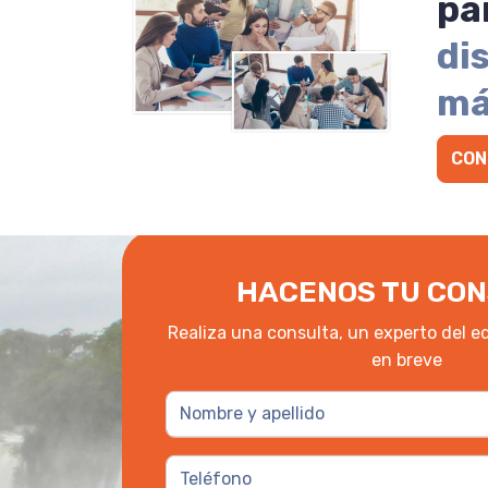
pa
di
má
CON
HACENOS TU CON
Realiza una consulta, un experto del e
en breve