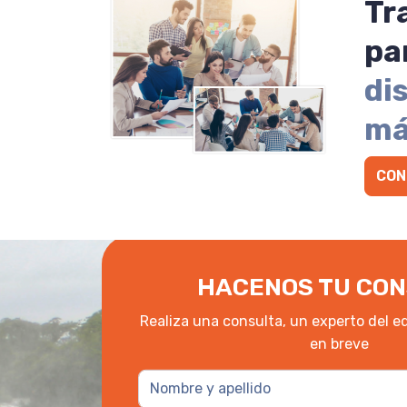
Tr
pa
di
má
CON
HACENOS TU CON
Realiza una consulta, un experto del e
en breve