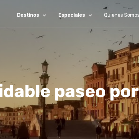
Destinos
Especiales
Quienes Somo
idable paseo po