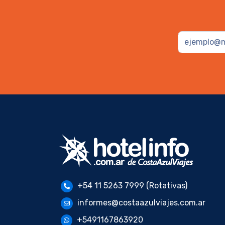
+54 11 5263 7999 (Rotativas)
informes@costaazulviajes.com.ar
+5491167863920