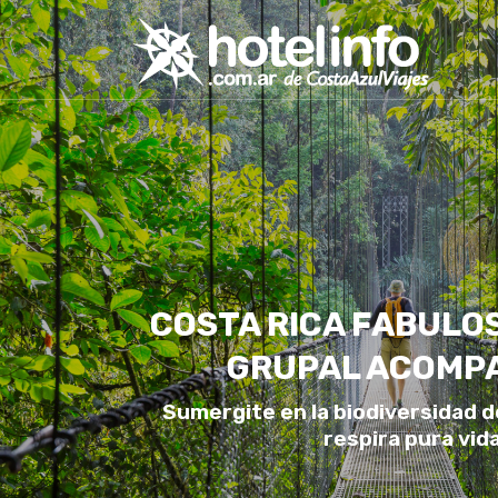
COSTA RICA FABULOS
GRUPAL ACOMP
Sumergite en la biodiversidad d
respira pura vida