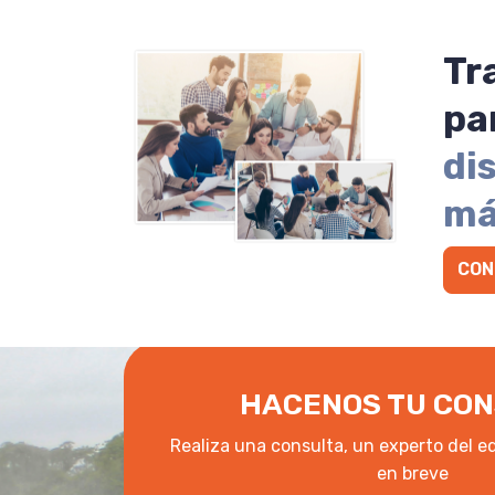
Tr
pa
di
má
CON
HACENOS TU CON
Realiza una consulta, un experto del e
en breve