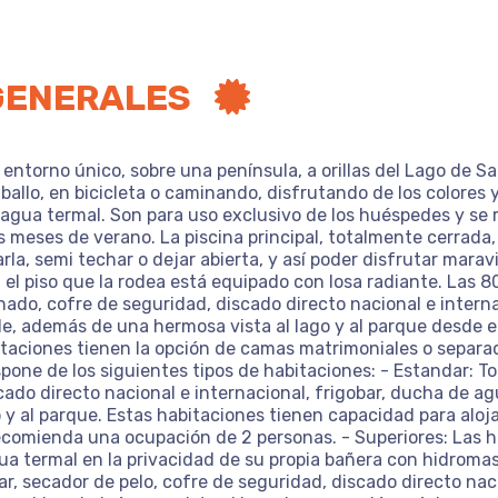
 GENERALES
 entorno único, sobre una península, a orillas del Lago de 
aballo, en bicicleta o caminando, disfrutando de los colores 
e agua termal. Son para uso exclusivo de los huéspedes y s
os meses de verano. La piscina principal, totalmente cerrad
rla, semi techar o dejar abierta, y así poder disfrutar mara
, el piso que la rodea está equipado con losa radiante. Las 80
nado, cofre de seguridad, discado directo nacional e interna
able, además de una hermosa vista al lago y al parque desde e
bitaciones tienen la opción de camas matrimoniales o separa
one de los siguientes tipos de habitaciones: - Estandar: T
cado directo nacional e internacional, frigobar, ducha de ag
go y al parque. Estas habitaciones tienen capacidad para aloj
comienda una ocupación de 2 personas. - Superiores: Las ha
gua termal en la privacidad de su propia bañera con hidrom
, secador de pelo, cofre de seguridad, discado directo nacio