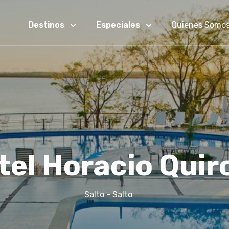
Destinos
Especiales
Quienes Somo
tel Horacio Quir
Salto - Salto