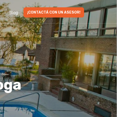
s
Blog
¡CONTACTÁ CON UN ASESOR!
oga