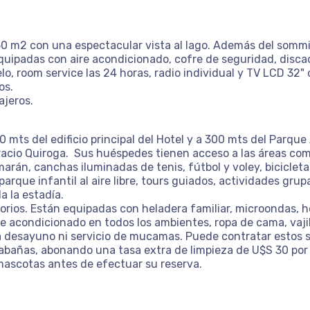
 m2 con una espectacular vista al lago. Además del sommie
quipadas con aire acondicionado, cofre de seguridad, discado
o, room service las 24 horas, radio individual y TV LCD 32
os.
ajeros.
 mts del edificio principal del Hotel y a 300 mts del Parqu
acio Quiroga. Sus huéspedes tienen acceso a las áreas comu
arán, canchas iluminadas de tenis, fútbol y voley, bicicleta
 parque infantil al aire libre, tours guiados, actividades gru
a la estadía.
ios. Están equipadas con heladera familiar, microondas, hor
e acondicionado en todos los ambientes, ropa de cama, vajill
ifa desayuno ni servicio de mucamas. Puede contratar estos s
Cabañas, abonando una tasa extra de limpieza de U$S 30 por
mascotas antes de efectuar su reserva.