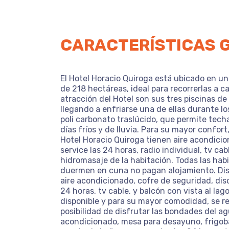
CARACTERÍSTICAS
El Hotel Horacio Quiroga está ubicado en un
de 218 hectáreas, ideal para recorrerlas a c
atracción del Hotel son sus tres piscinas d
llegando a enfriarse una de ellas durante l
poli carbonato traslúcido, que permite techa
días fríos y de lluvia. Para su mayor confort
Hotel Horacio Quiroga tienen aire acondicio
service las 24 horas, radio individual, tv c
hidromasaje de la habitación. Todas las ha
duermen en cuna no pagan alojamiento. Disp
aire acondicionado, cofre de seguridad, dis
24 horas, tv cable, y balcón con vista al la
disponible y para su mayor comodidad, se re
posibilidad de disfrutar las bondades del a
acondicionado, mesa para desayuno, frigobar