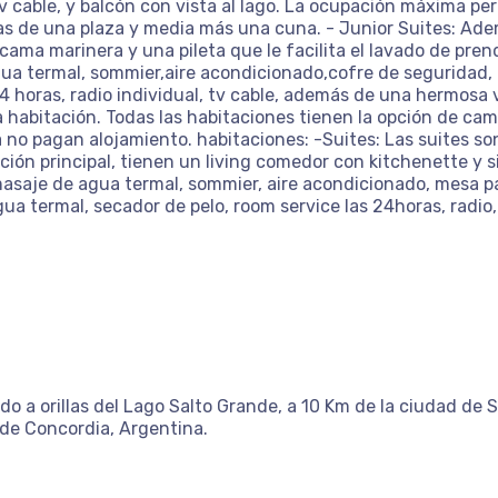
tv cable, y balcón con vista al lago. La ocupación máxima pe
de una plaza y media más una cuna. - Junior Suites: Ademá
cama marinera y una pileta que le facilita el lavado de pre
ua termal, sommier,aire acondicionado,cofre de seguridad, d
24 horas, radio individual, tv cable, además de una hermosa v
 habitación. Todas las habitaciones tienen la opción de ca
no pagan alojamiento. habitaciones: -Suites: Las suites s
ón principal, tienen un living comedor con kitchenette y s
asaje de agua termal, sommier, aire acondicionado, mesa p
gua termal, secador de pelo, room service las 24horas, radio, 
do a orillas del Lago Salto Grande, a 10 Km de la ciudad de
 de Concordia, Argentina.